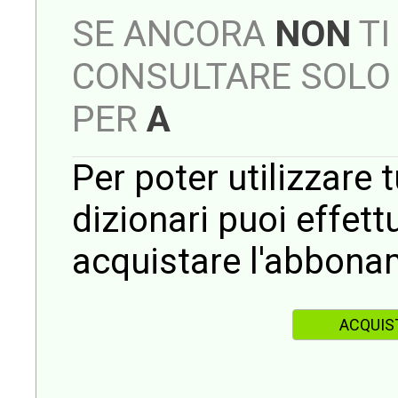
SE ANCORA
NON
TI
CONSULTARE SOLO 
PER
A
Per poter utilizzare t
dizionari puoi effet
acquistare l'abbona
ACQUIS