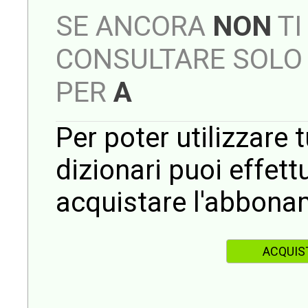
SE ANCORA
NON
TI
CONSULTARE SOLO 
PER
A
Per poter utilizzare t
dizionari puoi effet
acquistare l'abbona
ACQUIS