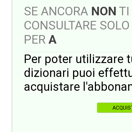
SE ANCORA
NON
TI
CONSULTARE SOLO 
PER
A
Per poter utilizzare t
dizionari puoi effet
acquistare l'abbona
ACQUIS