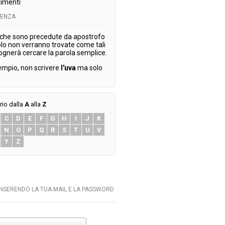
imenti
TENZA
 che sono precedute da apostrofo
olo non verranno trovate come tali
ognerà cercare la parola semplice.
empio, non scrivere
l'uva
ma solo
rio dalla
A
alla
Z
C
D
E
F
G
H
I
J
K
N
O
P
Q
R
S
T
U
V
Y
Z
INSERENDO LA TUA MAIL E LA PASSWORD