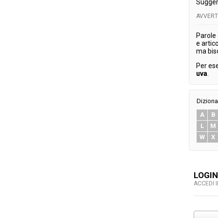
Sugger
AVVER
Parole
e artic
ma bis
Per es
uva
.
Diziona
A
B
L
M
W
X
LOGIN
ACCEDI 