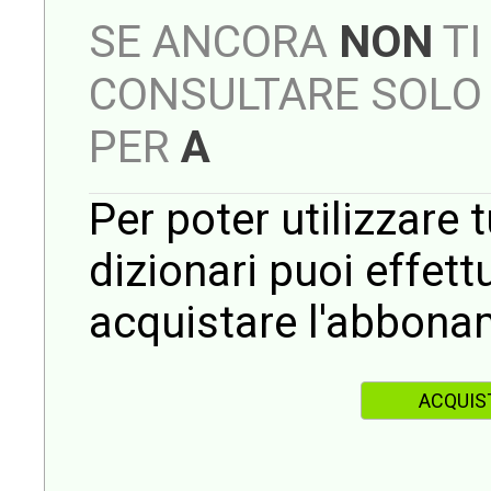
SE ANCORA
NON
TI
CONSULTARE SOLO 
PER
A
Per poter utilizzare t
dizionari puoi effet
acquistare l'abbona
ACQUIS