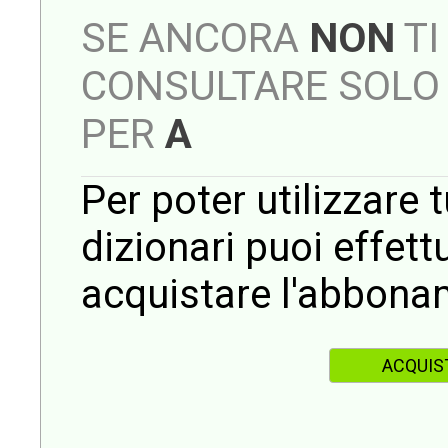
SE ANCORA
NON
TI
CONSULTARE SOLO 
PER
A
Per poter utilizzare t
dizionari puoi effet
acquistare l'abbona
ACQUIS