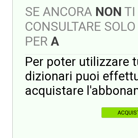
SE ANCORA
NON
TI
CONSULTARE SOLO 
PER
A
Per poter utilizzare t
dizionari puoi effet
acquistare l'abbona
ACQUIS