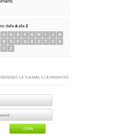
imenti
rio dalla
A
alla
Z
C
D
E
F
G
H
I
J
K
N
O
P
Q
R
S
T
U
V
Y
Z
INSERENDO LA TUA MAIL E LA PASSWORD
LOGIN