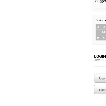
Sugger
Diziona
A
B
L
M
W
X
LOGIN
ACCEDI 