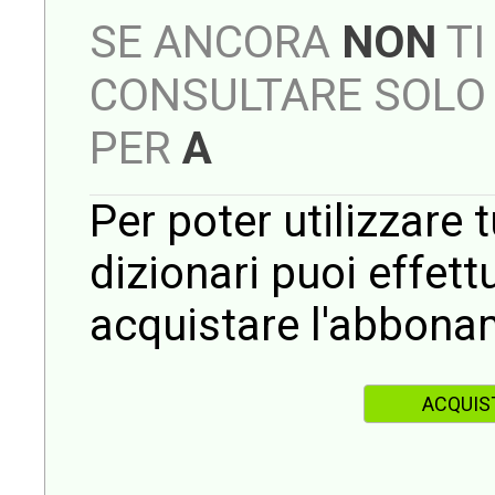
SE ANCORA
NON
TI
CONSULTARE SOLO 
PER
A
Per poter utilizzare t
dizionari puoi effet
acquistare l'abbona
ACQUIS