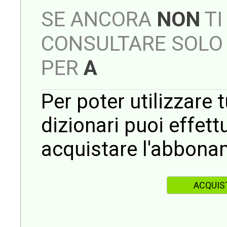
SE ANCORA
NON
TI
CONSULTARE SOLO 
PER
A
Per poter utilizzare t
dizionari puoi effet
acquistare l'abbona
ACQUIS