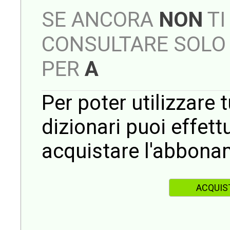
SE ANCORA
NON
TI
CONSULTARE SOLO 
PER
A
Per poter utilizzare t
dizionari puoi effet
acquistare l'abbona
ACQUIS