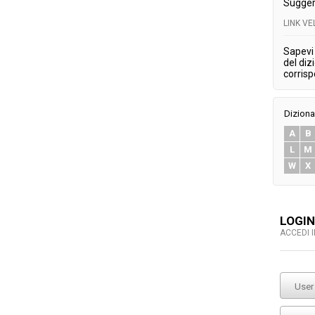
Sugger
LINK V
Sapevi 
del diz
corris
Diziona
A
B
L
M
W
X
LOGIN
ACCEDI 