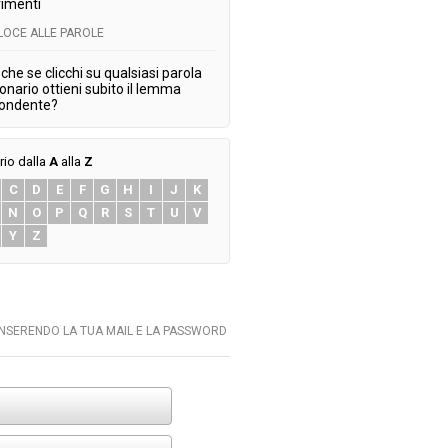
imenti
ELOCE ALLE PAROLE
che se clicchi su qualsiasi parola
ionario ottieni subito il lemma
pondente?
rio dalla
A
alla
Z
C
D
E
F
G
H
I
J
K
N
O
P
Q
R
S
T
U
V
Y
Z
INSERENDO LA TUA MAIL E LA PASSWORD