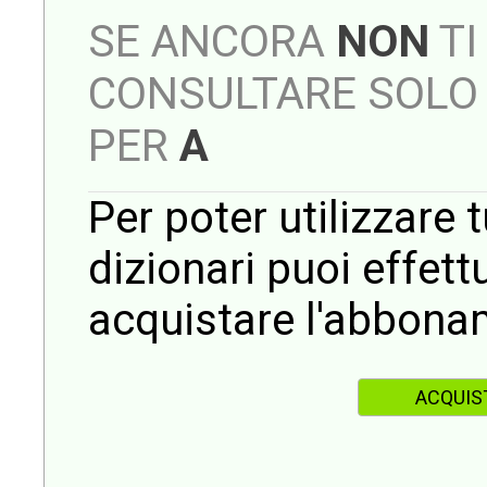
SE ANCORA
NON
TI
CONSULTARE SOLO 
PER
A
Per poter utilizzare t
dizionari puoi effet
acquistare l'abbona
ACQUIS