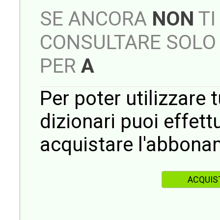
SE ANCORA
NON
TI
CONSULTARE SOLO 
PER
A
Per poter utilizzare t
dizionari puoi effet
acquistare l'abbona
ACQUIS