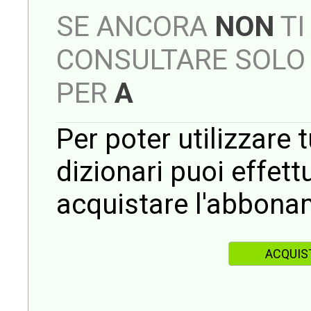
SE ANCORA
NON
TI
CONSULTARE SOLO 
PER
A
Per poter utilizzare t
dizionari puoi effet
acquistare l'abbona
ACQUIS