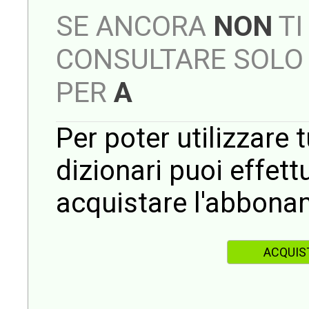
SE ANCORA
NON
TI
CONSULTARE SOLO 
PER
A
Per poter utilizzare t
dizionari puoi effet
acquistare l'abbona
ACQUIS