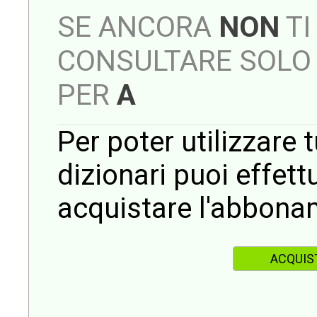
SE ANCORA
NON
TI
CONSULTARE SOLO 
PER
A
Per poter utilizzare t
dizionari puoi effet
acquistare l'abbona
ACQUIS