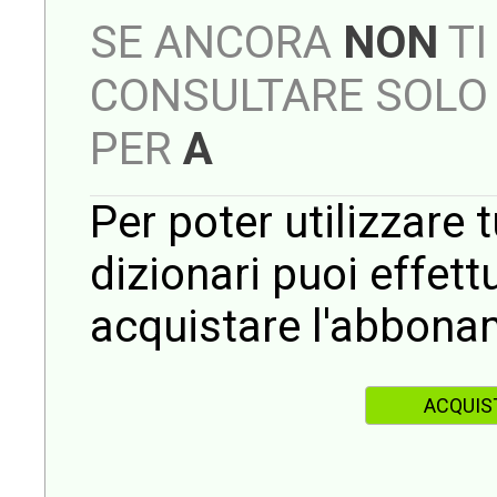
SE ANCORA
NON
TI
CONSULTARE SOLO 
PER
A
Per poter utilizzare t
dizionari puoi effet
acquistare l'abbona
ACQUIS