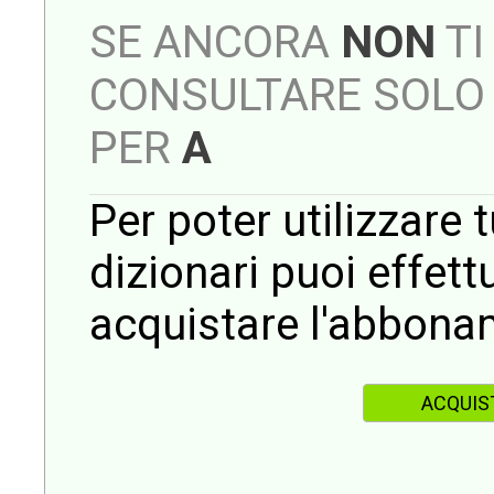
SE ANCORA
NON
TI
CONSULTARE SOLO 
PER
A
Per poter utilizzare t
dizionari puoi effet
acquistare l'abbona
ACQUIS