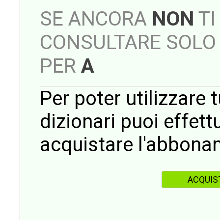
SE ANCORA
NON
TI
CONSULTARE SOLO 
PER
A
Per poter utilizzare t
dizionari puoi effet
acquistare l'abbona
ACQUIS