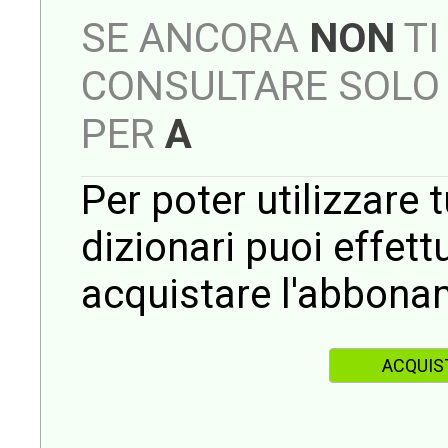
SE ANCORA
NON
TI
CONSULTARE SOLO 
PER
A
Per poter utilizzare t
dizionari puoi effet
acquistare l'abbona
ACQUIS