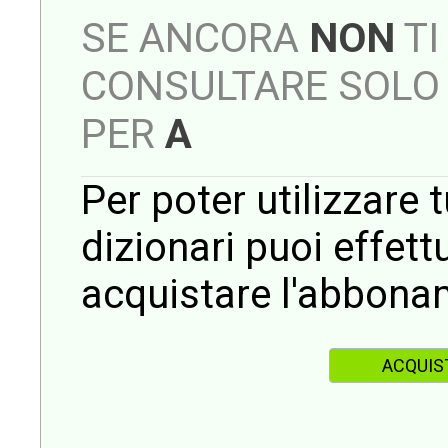
SE ANCORA
NON
TI
CONSULTARE SOLO 
PER
A
Per poter utilizzare t
dizionari puoi effet
acquistare l'abbona
ACQUIS