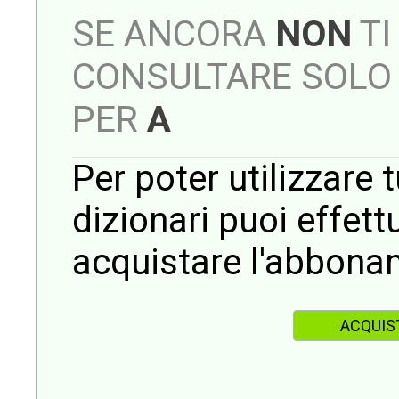
SE ANCORA
NON
TI
CONSULTARE SOLO 
PER
A
Per poter utilizzare t
dizionari puoi effet
acquistare l'abbona
ACQUIS