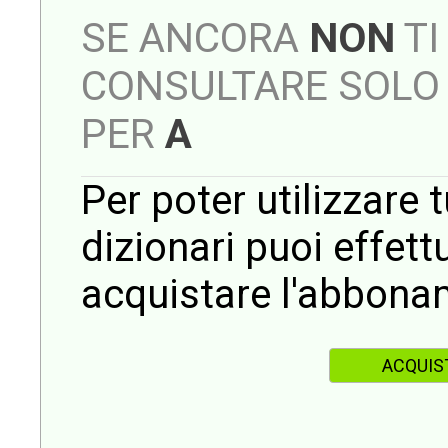
SE ANCORA
NON
TI
CONSULTARE SOLO 
PER
A
Per poter utilizzare t
dizionari puoi effet
acquistare l'abbona
ACQUIS