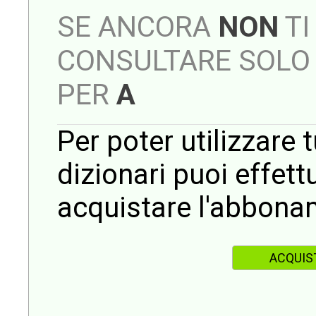
SE ANCORA
NON
TI
CONSULTARE SOLO 
PER
A
Per poter utilizzare t
dizionari puoi effet
acquistare l'abbona
ACQUIS