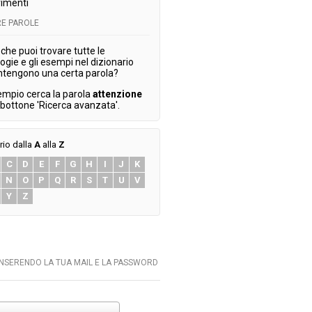
imenti
E PAROLE
che puoi trovare tutte le
ogie e gli esempi nel dizionario
ntengono una certa parola?
empio cerca la parola
attenzione
l bottone 'Ricerca avanzata'.
rio dalla
A
alla
Z
C
D
E
F
G
H
I
J
K
N
O
P
Q
R
S
T
U
V
Y
Z
INSERENDO LA TUA MAIL E LA PASSWORD