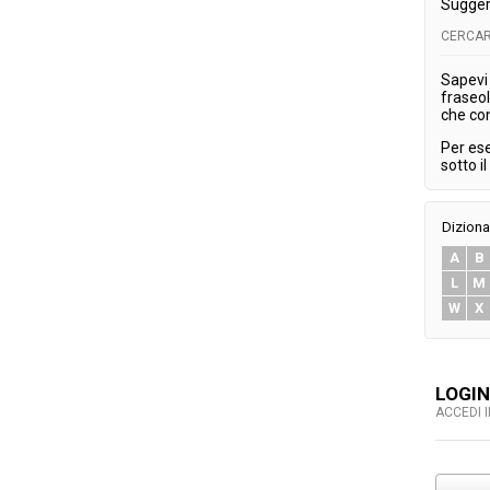
Sugger
CERCAR
Sapevi 
fraseol
che co
Per es
sotto i
Diziona
A
B
L
M
W
X
LOGIN
ACCEDI 