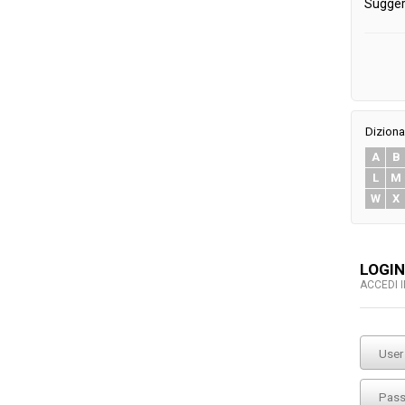
Sugger
Diziona
A
B
L
M
W
X
LOGIN
ACCEDI 