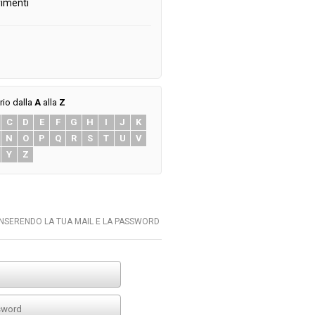
imenti
rio dalla
A
alla
Z
C
D
E
F
G
H
I
J
K
N
O
P
Q
R
S
T
U
V
Y
Z
INSERENDO LA TUA MAIL E LA PASSWORD