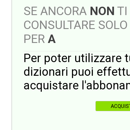
SE ANCORA
NON
TI
CONSULTARE SOLO 
PER
A
Per poter utilizzare t
dizionari puoi effet
acquistare l'abbona
ACQUIS