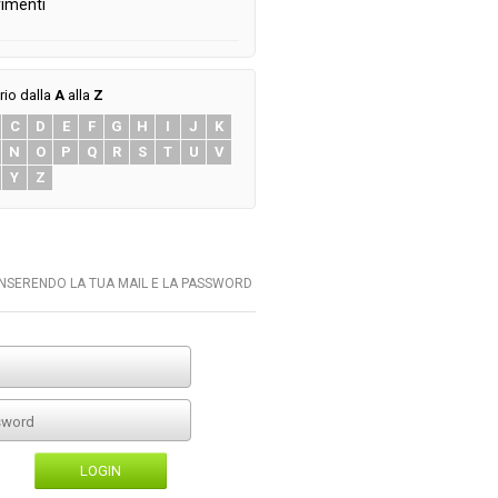
imenti
rio dalla
A
alla
Z
C
D
E
F
G
H
I
J
K
N
O
P
Q
R
S
T
U
V
Y
Z
INSERENDO LA TUA MAIL E LA PASSWORD
LOGIN