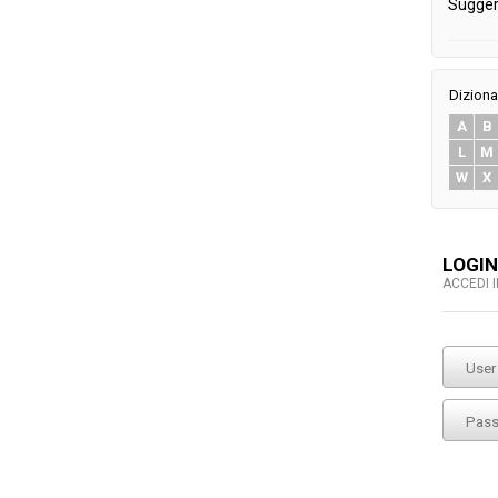
Sugger
Diziona
A
B
L
M
W
X
LOGIN
ACCEDI 