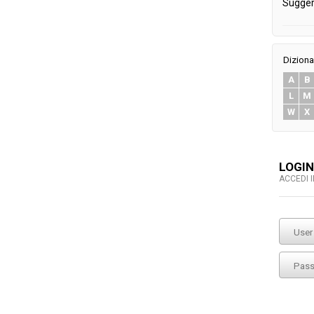
Sugger
Diziona
A
B
L
M
W
X
LOGIN
ACCEDI 