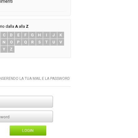
imenti
rio dalla
A
alla
Z
C
D
E
F
G
H
I
J
K
N
O
P
Q
R
S
T
U
V
Y
Z
INSERENDO LA TUA MAIL E LA PASSWORD
LOGIN