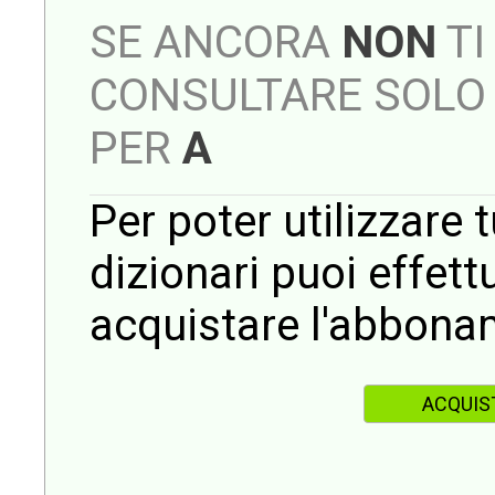
SE ANCORA
NON
TI
CONSULTARE SOLO 
PER
A
Per poter utilizzare t
dizionari puoi effet
acquistare l'abbona
ACQUIS