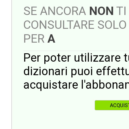
SE ANCORA
NON
TI
CONSULTARE SOLO 
PER
A
Per poter utilizzare t
dizionari puoi effet
acquistare l'abbona
ACQUIS