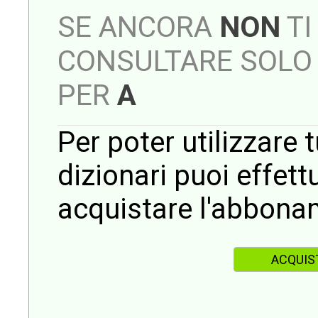
SE ANCORA
NON
TI
CONSULTARE SOLO 
PER
A
Per poter utilizzare t
dizionari puoi effet
acquistare l'abbona
ACQUIS