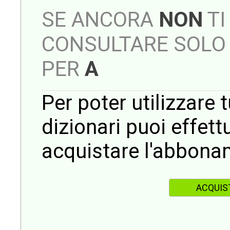
SE ANCORA
NON
TI
CONSULTARE SOLO 
PER
A
Per poter utilizzare t
dizionari puoi effet
acquistare l'abbona
ACQUIS