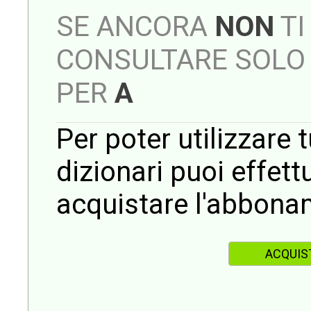
SE ANCORA
NON
TI
CONSULTARE SOLO 
PER
A
Per poter utilizzare t
dizionari puoi effet
acquistare l'abbona
ACQUIS