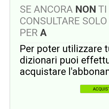
SE ANCORA
NON
TI
CONSULTARE SOLO 
PER
A
Per poter utilizzare t
dizionari puoi effet
acquistare l'abbona
ACQUIS