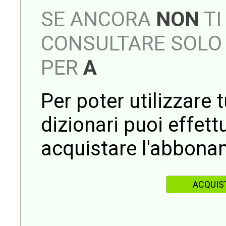
SE ANCORA
NON
TI
CONSULTARE SOLO 
PER
A
Per poter utilizzare t
dizionari puoi effet
acquistare l'abbona
ACQUIS