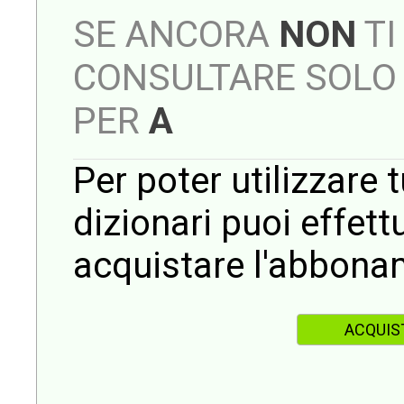
SE ANCORA
NON
TI
CONSULTARE SOLO 
PER
A
Per poter utilizzare t
dizionari puoi effet
acquistare l'abbona
ACQUIS