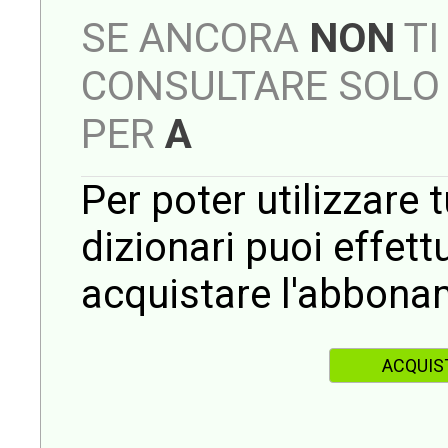
SE ANCORA
NON
TI
CONSULTARE SOLO 
PER
A
Per poter utilizzare t
dizionari puoi effet
acquistare l'abbona
ACQUIS