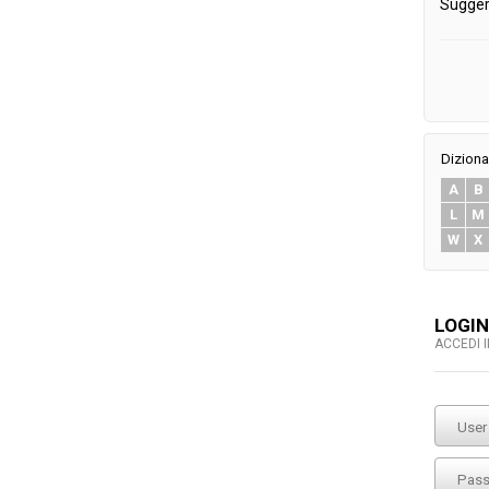
Sugger
Diziona
A
B
L
M
W
X
LOGIN
ACCEDI 