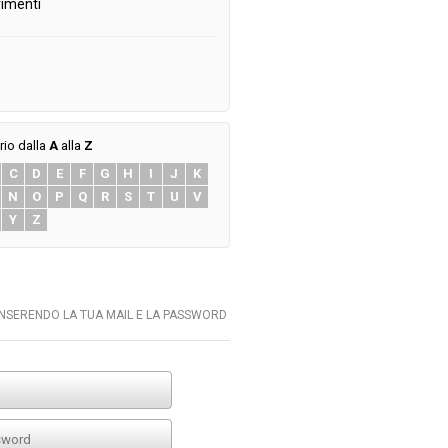
imenti
rio dalla
A
alla
Z
C
D
E
F
G
H
I
J
K
N
O
P
Q
R
S
T
U
V
Y
Z
INSERENDO LA TUA MAIL E LA PASSWORD