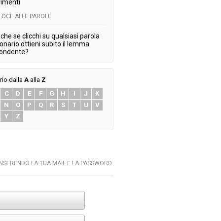
imenti
ELOCE ALLE PAROLE
che se clicchi su qualsiasi parola
ionario ottieni subito il lemma
pondente?
rio dalla
A
alla
Z
C
D
E
F
G
H
I
J
K
N
O
P
Q
R
S
T
U
V
Y
Z
INSERENDO LA TUA MAIL E LA PASSWORD