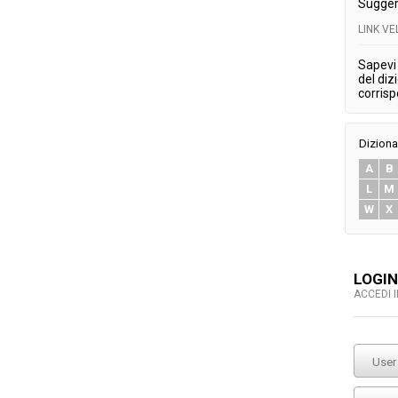
Sugger
LINK V
Sapevi 
del diz
corris
Diziona
A
B
L
M
W
X
LOGIN
ACCEDI 