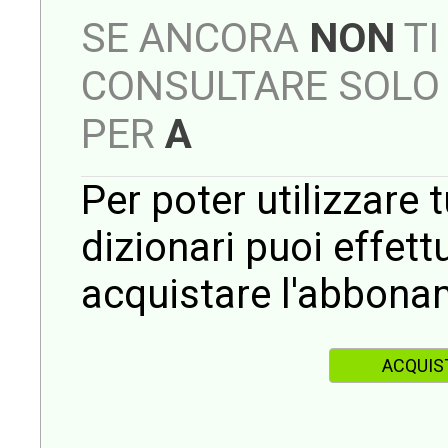
SE ANCORA
NON
TI
CONSULTARE SOLO 
PER
A
Per poter utilizzare t
dizionari puoi effet
acquistare l'abbona
ACQUIS