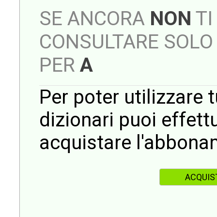
SE ANCORA
NON
TI
CONSULTARE SOLO 
PER
A
Per poter utilizzare t
dizionari puoi effet
acquistare l'abbona
ACQUIS