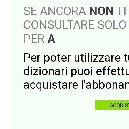
SE ANCORA
NON
TI
CONSULTARE SOLO 
PER
A
Per poter utilizzare t
dizionari puoi effet
acquistare l'abbona
ACQUIS