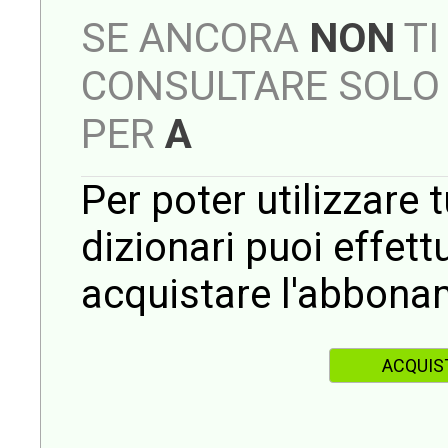
SE ANCORA
NON
TI
CONSULTARE SOLO 
PER
A
Per poter utilizzare t
dizionari puoi effet
acquistare l'abbona
ACQUIS