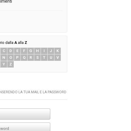
imenti
rio dalla
A
alla
Z
C
D
E
F
G
H
I
J
K
N
O
P
Q
R
S
T
U
V
Y
Z
INSERENDO LA TUA MAIL E LA PASSWORD