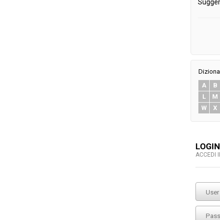
Sugger
Diziona
A
B
L
M
W
X
LOGIN
ACCEDI 