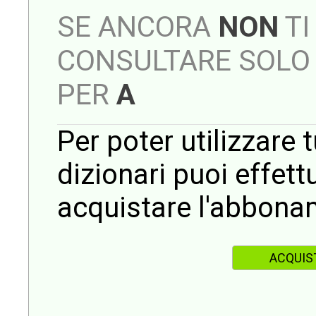
SE ANCORA
NON
TI
CONSULTARE SOLO 
PER
A
Per poter utilizzare t
dizionari puoi effet
acquistare l'abbona
ACQUIS