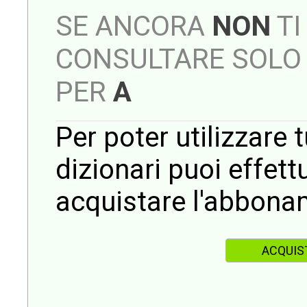
SE ANCORA
NON
TI
CONSULTARE SOLO 
PER
A
Per poter utilizzare t
dizionari puoi effet
acquistare l'abbona
ACQUIS