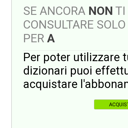
SE ANCORA
NON
TI
CONSULTARE SOLO 
PER
A
Per poter utilizzare t
dizionari puoi effet
acquistare l'abbona
ACQUIS