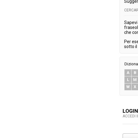
Sugger
CERCAR
Sapevi 
fraseol
che co
Per es
sotto i
Diziona
A
B
L
M
W
X
LOGIN
ACCEDI 