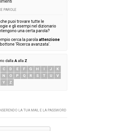
imenti
E PAROLE
che puoi trovare tutte le
ogie e gli esempi nel dizionario
ntengono una certa parola?
empio cerca la parola
attenzione
l bottone 'Ricerca avanzata'.
rio dalla
A
alla
Z
C
D
E
F
G
H
I
J
K
N
O
P
Q
R
S
T
U
V
Y
Z
INSERENDO LA TUA MAIL E LA PASSWORD